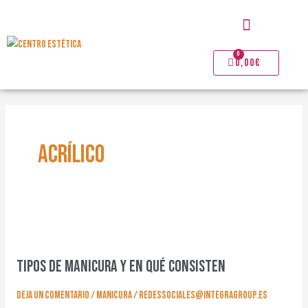
Ir
Menú
al
contenido
0
Carrito
0,00
€
acrílico
tipos
de
tipos de manicura y en qué consisten
manicura
y
Deja un comentario
/
Manicura
/
redessociales@integragroup.es
en