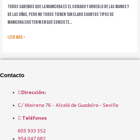
qué
Todos sabemos que la manicura es el cuidado y arreglo de las manos y
consisten
de las uñas, pero no todos tienen tan claro cuántos tipos de
manicura existen ni en qué consiste…
Leer más »
Contacto
Dirección:
C/ Mairena 76 - Alcalá de Guadaíra - Sevilla
Teléfonos
605 933 552
954 047 682