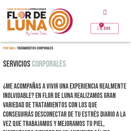
Ir
Menú
al
contenido
0
Carrito
0,00
€
Portada
»
TRATAMIENTOS CORPORALES
SERVICIOS
CORPORALES
¿Me acompañas a vivir una experiencia realmente
inolvidable? En flor de Luna realizamos gran
variedad de tratamientos con los que
conseguirás desconectar de tu estrés diario a la
vez que trabajamos y mejoramos tu piel,