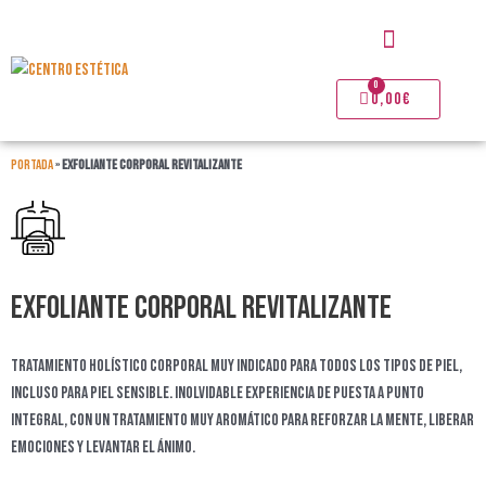
Ir
Menú
al
contenido
0
Carrito
0,00
€
Portada
»
EXFOLIANTE CORPORAL REVITALIZANTE
EXFOLIANTE CORPORAL REVITALIZANTE
Tratamiento Holístico Corporal muy indicado para todos los tipos de piel,
incluso para piel sensible. Inolvidable experiencia de puesta a punto
integral, con un tratamiento muy aromático para reforzar la mente, liberar
emociones y levantar el ánimo.