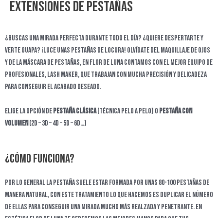
Extensiones de pestañas
¿Buscas una mirada PERFECTA durante todo el día? ¿Quiere despertarte y
verte guapa? ¡luce unas pestañas de locura! Olvídate del maquillaje de ojos
y de la máscara de pestañas, En Flor de Luna contamos con el mejor equipo de
profesionales, LASH MAKER, que trabajan con mucha precisión y delicadeza
para conseguir el acabado deseado.
Elige la opción de
PESTAÑA CLÁSICA
(técnica pelo a pelo) o
PESTAÑA CON
VOLUMEN
(2D – 3D – 4D – 5D – 6D…)
¿Cómo funciona?
Por lo general la pestaña suele estar formada por unas 80-100 pestañas de
manera natural, con este tratamiento lo que hacemos es duplicar el número
de ellas para conseguir una mirada mucho más realzada y penetrante. En