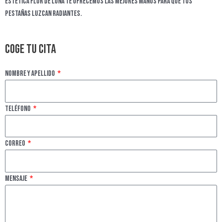
Estética Flor de Luna te ofrecemos las mejores manos para que tus
pestañas luzcan radiantes.
Coge tu cita
Nombre y apellido
Teléfono
Correo
Mensaje