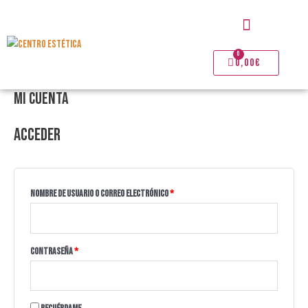
Ir
Menú
al
contenido
0
Carrito
0,00
€
Mi cuenta
Obligatorio
Obligatorio
Obligatorio
Obligatorio
Obligatorio
Acceder
Nombre de usuario o correo electrónico
*
Contraseña
*