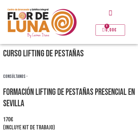
Ir
Menú
al
contenido
0
Carrito
0,00
€
CURSO lifting de pestañas
Consúltanos -
Formación lifting de pestañas presencial en
Sevilla
170€
(Incluye kit de trabajo)