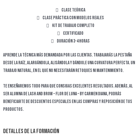
Clase teórica
Clase práctica con modelos reales
Kit de trabajo completo
Certificado
Duración 3-4 horas
Aprende la técnica más demandada por las clientas. Trabajarás la pestaña
desde la raíz, alargándola, alisándola y dándole una curvatura perfecta. Un
trabajo natural, en el que no necesitarán retoques ni mantenimiento.
Te enseñaremos TODO para que consigas excelentes resultados. Además, al
ser alumna de LASH AND BROW – FLOR DE LUNA – by Carmen Diana, podrás
beneficiarte de descuentos especiales en las compras y reposición de tus
productos.
detalles de la formación