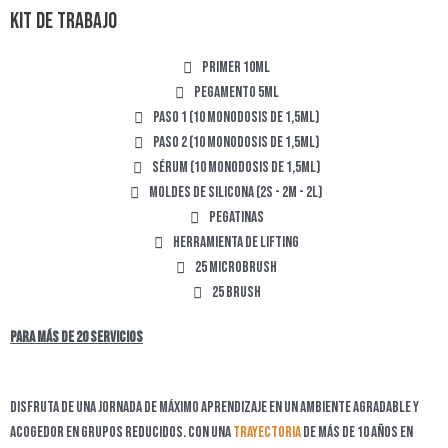
Kit de trabajo
Primer 10ml
Pegamento 5ml
Paso 1 (10 monodosis de 1,5ml)
Paso 2 (10 monodosis de 1,5ml)
Sérum (10 monodosis de 1,5ml)
Moldes de silicona (2S - 2M - 2L)
Pegatinas
Herramienta de lifting
25 Microbrush
25 Brush
Para más de 20 servicios
Disfruta de una jornada de máximo aprendizaje en un ambiente agradable y
acogedor en grupos reducidos. Con una
trayectoria
de más de 10 años en