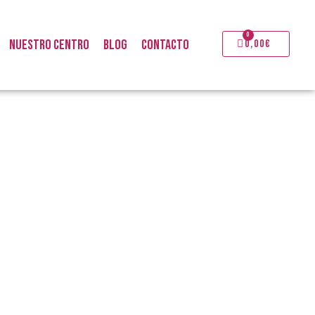
0
NUESTRO CENTRO
BLOG
CONTACTO
Carrito
0,00
€