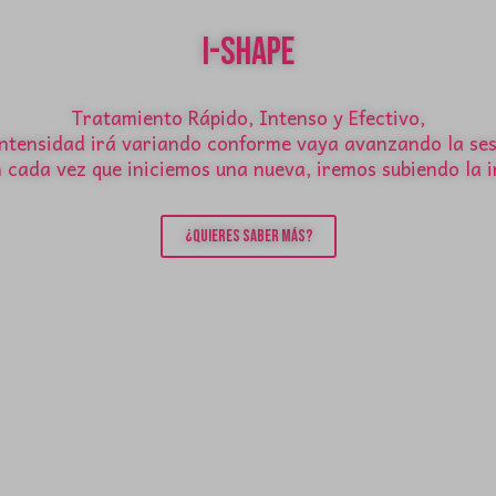
I-Shape
Tratamiento Rápido, Intenso y Efectivo,
intensidad irá variando conforme vaya avanzando la ses
 cada vez que iniciemos una nueva, iremos subiendo la 
¿Quieres saber más?