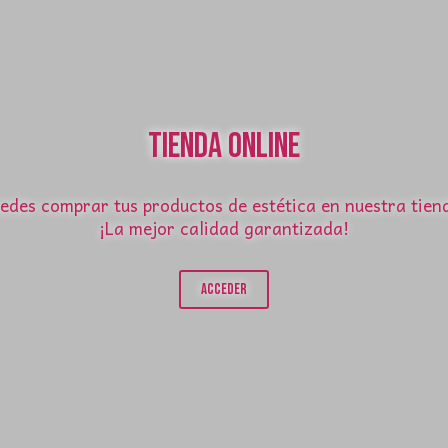
Tienda Online
edes comprar tus productos de estética en nuestra tien
¡La mejor calidad garantizada!
Acceder