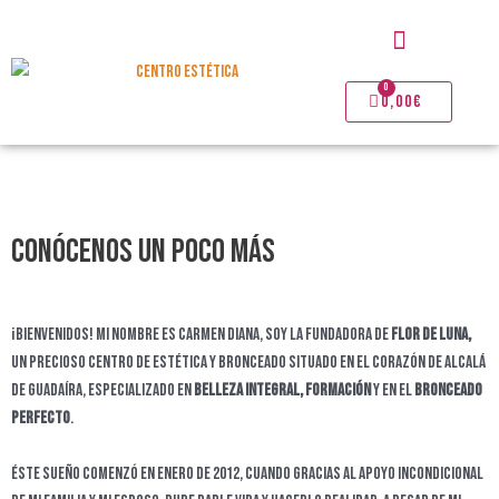
Ir
Menú
al
contenido
0
Carrito
0,00
€
Conócenos un poco más
¡Bienvenidos! Mi nombre es Carmen Diana, soy la fundadora de
FLOR DE LUNA,
un precioso centro de estética y bronceado situado en el corazón de Alcalá
de Guadaíra, especializado en
BELLEZA INTEGRAL, FORMACIÓN
y en el
BRONCEADO
PERFECTO
.
Éste sueño comenzó en enero de 2012, cuando gracias al apoyo incondicional