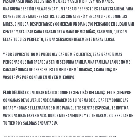
pasado a ser unas bellísimas mujeres y a ser mis pies y mis manos.
Una buena gestión en la agenda y un trabajo perfecto es la mezcla ideal para
conseguir los mayores éxitos. Ellas son alegría y encanto por donde las
mires. Sin duda, despertarse y comenzar un día nuevo pensando en llegar a mi
centro y realizar cada trabajo de la mano de mis niñas, sabiendo, que con
ellas todo es PERFECTO, es una sensación realmente maravillosa.
Y por supuesto, no me puedo olvidar de mis clientes, esas grandísimas
personas que han pasado a ser mi segunda familia, una familia a la que no me
cansaré nunca de ofrecerles lo mejor de mí. Gracias, a cada un@ de
vosotr@s por confiar en mí y en mi equipo.
Flor de luna
es un lugar mágico donde te sentirás relajad@, feliz, siempre
con ganas de volver, donde cambiaremos tu forma de cuidarte y donde las
horas y horas se llenarán de mimo para que te sientas especial. Te invito a
vivir una gran experiencia, donde mi gran equipo y yo te haremos disfrutar de
tu tiempo y saldrás encantad@.