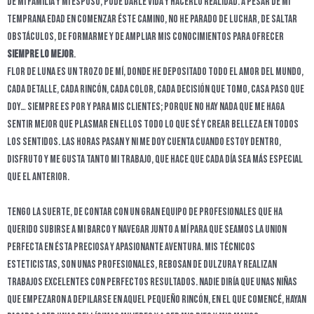
de mi familia y mi esposo, pude darle vida y hacerlo realidad. A pesar de mi
temprana edad en comenzar éste camino, no he parado de luchar, de saltar
obstáculos, de formarme y de ampliar mis conocimientos para ofrecer
siempre lo mejor
.
Flor de Luna es un trozo de mí, donde he depositado todo el amor del mundo,
cada detalle, cada rincón, cada color, cada decisión que tomo, casa paso que
doy… siempre es por y para mis clientes; porque no hay nada que me haga
sentir mejor que plasmar en ellos todo lo que sé y crear belleza en todos
los sentidos. Las horas pasan y ni me doy cuenta cuando estoy dentro,
disfruto y me gusta tanto mi trabajo, que hace que cada día sea más especial
que el anterior.
Tengo la suerte, de contar con un gran equipo de profesionales que ha
querido subirse a mi barco y navegar junto a mí para que seamos la UNION
PERFECTA en ésta preciosa y apasionante aventura. Mis técnicos
esteticistas, son unas profesionales, rebosan de dulzura y realizan
trabajos EXCELENTES con perfectos resultados. Nadie diría que unas niñas
que empezaron a depilarse en aquel pequeño rincón, en el que comencé, hayan