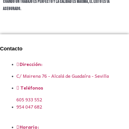
Cuando un trabajo es PERFECTO y la CALIDAD es máxima, el ÉXITO está
asegurado.
Contacto
Dirección:
C/ Mairena 76 - Alcalá de Guadaíra - Sevilla
Teléfonos
605 933 552
954 047 682
Horario: