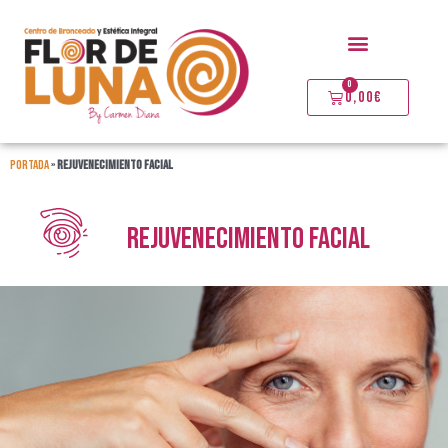
Ir
Menú
al
contenido
0
Carrito
0,00
€
Portada
»
REJUVENECIMIENTO FACIAL
REJUVENECIMIENTO FACIAL