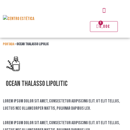
Ir
Menú
al
contenido
0
Carrito
0,00
€
Portada
»
OCEAN THALASSO LIPOLIC
OCEAN THALASSO LIPOLITIC
Lorem ipsum dolor sit amet, consectetur adipiscing elit. Ut elit tellus,
luctus nec ullamcorper mattis, pulvinar dapibus leo.
Lorem ipsum dolor sit amet, consectetur adipiscing elit. Ut elit tellus,